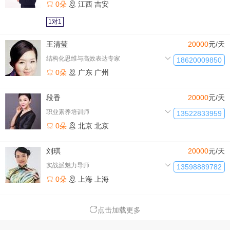
0朵
江西
吉安
1对1
王清莹
20000
元/天
结构化思维与高效表达专家
18620009850
0朵
广东
广州
段香
20000
元/天
职业素养培训师
13522833959
0朵
北京
北京
刘琪
20000
元/天
实战派魅力导师
13598889782
0朵
上海
上海
点击加载更多