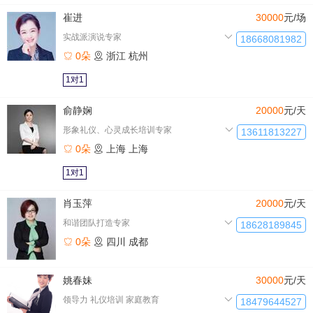
崔进
30000
元/场
实战派演说专家
18668081982
0朵
浙江
杭州
1对1
俞静娴
20000
元/天
形象礼仪、心灵成长培训专家
13611813227
0朵
上海
上海
1对1
肖玉萍
20000
元/天
和谐团队打造专家
18628189845
0朵
四川
成都
姚春妹
30000
元/天
领导力 礼仪培训 家庭教育
18479644527