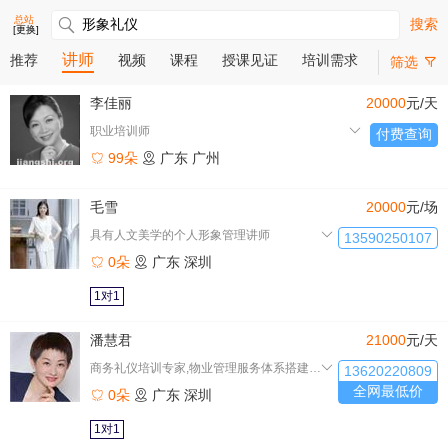
总站
搜索
[更换]
讲师
推荐
视频
课程
授课见证
培训需求
筛选
李佳丽
20000
元/天
职业培训师
付费查询
99朵
广东
广州
毛雪
20000
元/场
具有人文美学的个人形象管理讲师
13590250107
0朵
广东
深圳
1对1
潘慧君
21000
元/天
商务礼仪培训专家,物业管理服务体系搭建专家
13620220809
全网最低价
0朵
广东
深圳
1对1